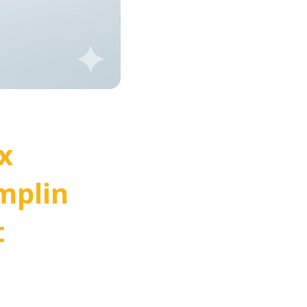
x
mplin
t