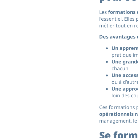
Les
formations 
l’essentiel. Ell
métier tout en re
Des avantages c
Un apprent
pratique i
Une grande
chacun
Une access
ou à d’autr
Une appro
loin des c
Ces formations 
opérationnels 
management, le d
Se form