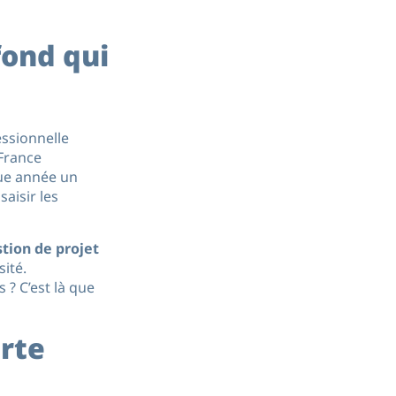
fond qui
essionnelle
France
ue année un
aisir les
tion de projet
sité.
? C’est là que
urte