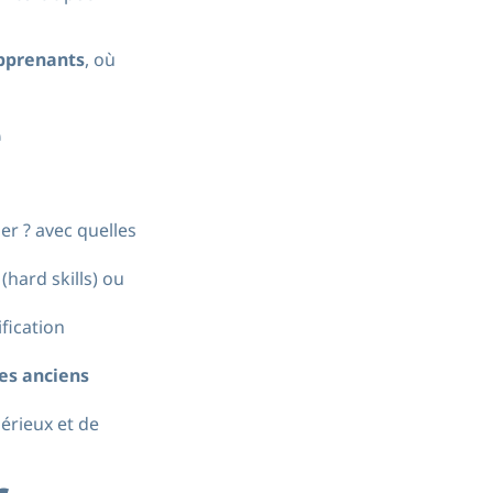
pprenants
, où
e
er ? avec quelles
(hard skills) ou
ification
des anciens
érieux et de