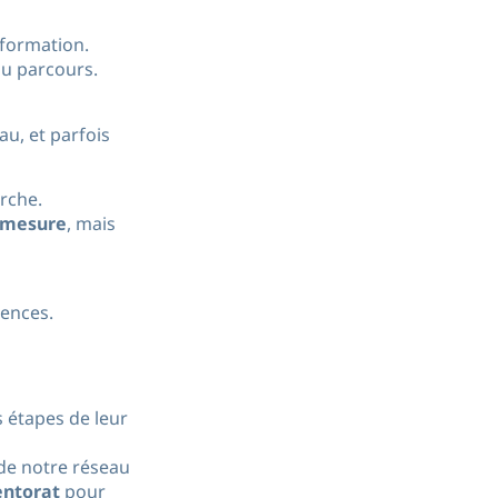
 formation.
du parcours.
au, et parfois
rche.
r mesure
, mais
tences.
s étapes de leur
 de notre réseau
ntorat
pour