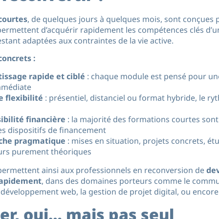
courtes
, de quelques jours à quelques mois, sont conçues p
es permettent d’acquérir rapidement les compétences clés d’
stant adaptées aux contraintes de la vie active.
oncrets :
issage rapide et ciblé
: chaque module est pensé pour un
mmédiate
 flexibilité
: présentiel, distanciel ou format hybride, le r
ibilité financière
: la majorité des formations courtes sont
es dispositifs de financement
che pragmatique
: mises en situation, projets concrets, é
ours purement théoriques
permettent ainsi aux professionnels en reconversion de
de
rapidement
, dans des domaines porteurs comme le commu
éveloppement web, la gestion de projet digital, ou encore 
er, oui… mais pas seul