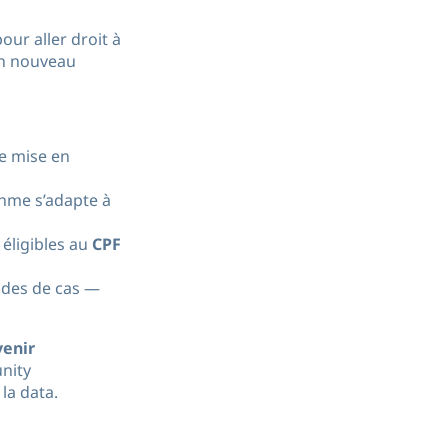
our aller droit à
un nouveau
e mise en
ythme s’adapte à
 éligibles au
CPF
tudes de cas —
venir
nity
la data.